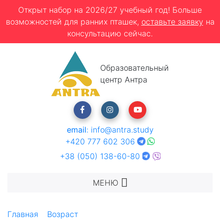
Открыт набор на 2026/27 учебный год! Больше
возможностей для ранних пташек,
оставьте заявку
на
консультацию сейчас.
Образовательный
центр Антра
email
:
info@antra.study
+420 777 602 306
+38 (050) 138-60-80
МЕНЮ
Главная
Возраст
Летние каникулы с Alpadia в