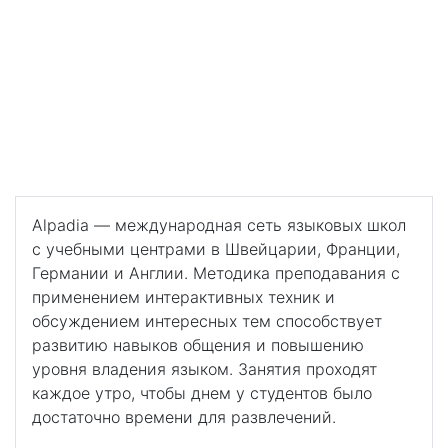
Монтрё-Ривьера
Летние каникулы с Alpadia
в Монтрё-Ривьера
Лучший выбор для того, чтобы насладиться
красотами Швейцарской ривьеры, погрузившись в
языковую среду.
Alpadia — международная сеть языковых школ
с учебными центрами в Швейцарии, Франции,
Германии и Англии. Методика преподавания с
применением интерактивных техник и
обсуждением интересных тем способствует
развитию навыков общения и повышению
уровня владения языком. Занятия проходят
каждое утро, чтобы днем у студентов было
достаточно времени для развлечений.