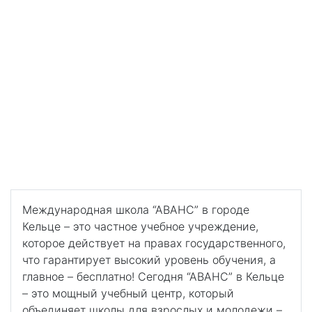
Международная школа "АВАНС" в городах Кельце и
Радом (лицей и техникум)
Международная школа
«АВАНС» в городах
Кельце и Радом (лицей и
техникум)
Бесплатное обучение по 16 направлениям (от
общеобразовательных классов до медицины и IT)
Международная школа “АВАНС” в городе
Кельце – это частное учебное учреждение,
которое действует на правах государственного,
что гарантирует высокий уровень обучения, а
главное – бесплатно! Сегодня “АВАНС” в Кельце
– это мощный учебный центр, который
объединяет школы для взрослых и молодежи –