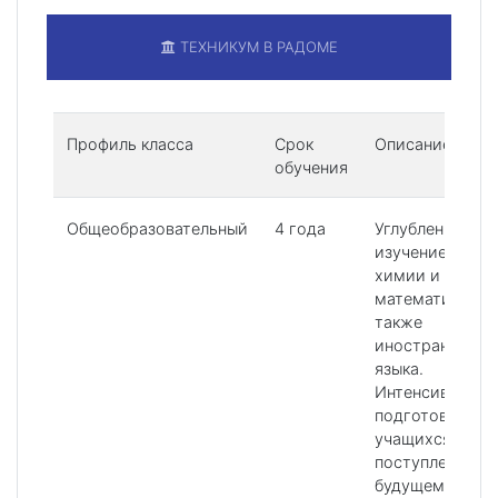
ТЕХНИКУМ В РАДОМЕ
Профиль класса
Срок
Описание
обучения
Общеобразовательный
4 года
Углубленное
изучение
химии и
математики, а
также
иностранного
языка.
Интенсивная
подготовка
учащихся к
поступлению в
будущем в