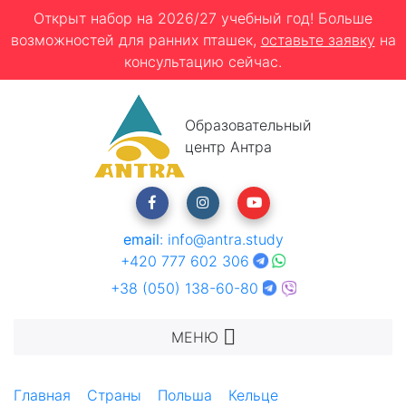
Открыт набор на 2026/27 учебный год! Больше
возможностей для ранних пташек,
оставьте заявку
на
консультацию сейчас.
Образовательный
центр Антра
email
:
info@antra.study
+420 777 602 306
+38 (050) 138-60-80
МЕНЮ
Главная
Страны
Польша
Кельце