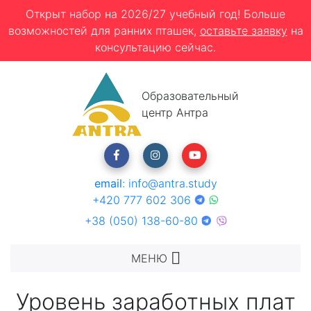
Открыт набор на 2026/27 учебный год! Больше
возможностей для ранних пташек,
оставьте заявку
на
консультацию сейчас.
Образовательный
центр Антра
email
:
info@antra.study
+420 777 602 306
+38 (050) 138-60-80
МЕНЮ
Уровень заработных плат