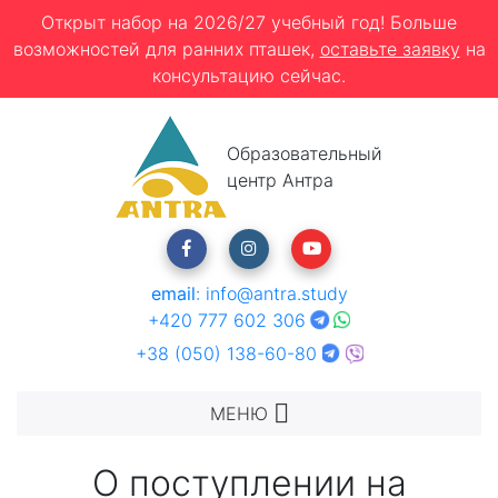
Открыт набор на 2026/27 учебный год! Больше
возможностей для ранних пташек,
оставьте заявку
на
консультацию сейчас.
Образовательный
центр Антра
email
:
info@antra.study
+420 777 602 306
+38 (050) 138-60-80
МЕНЮ
О поступлении на