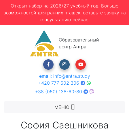
Открыт набор на 2026/27 учебный год! Больше
возможностей для ранних пташек,
оставьте заявку
на
консультацию сейчас.
Образовательный
центр Антра
email
:
info@antra.study
+420 777 602 306
+38 (050) 138-60-80
МЕНЮ
София Саешникова