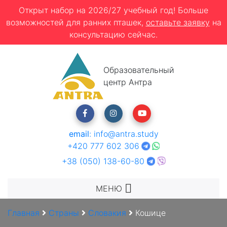
Открыт набор на 2026/27 учебный год! Больше
возможностей для ранних пташек,
оставьте заявку
на
консультацию сейчас.
Образовательный
центр Антра
email
:
info@antra.study
+420 777 602 306
+38 (050) 138-60-80
МЕНЮ
Главная
Страны
Словакия
Кошице