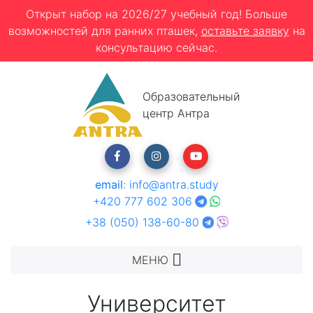
Открыт набор на 2026/27 учебный год! Больше
возможностей для ранних пташек,
оставьте заявку
на
консультацию сейчас.
Образовательный
центр Антра
email
:
info@antra.study
+420 777 602 306
+38 (050) 138-60-80
МЕНЮ
Университет