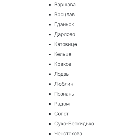
Варшава
Вроцлав
Гданьск
Дарлово
Катовице
Кельце
Краков
Лодзь
Люблин
Познань
Радом
Сопот
Сухо-Бескидько
Ченстохова