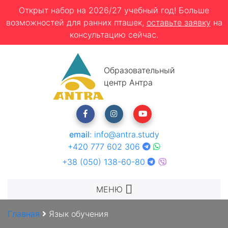
Открыт набор на 2026/27 учебный год! Больше
возможностей для ранних пташек,
оставьте заявку
на
консультацию сейчас.
Образовательный
центр Антра
email
:
info@antra.study
+420 777 602 306
+38 (050) 138-60-80
МЕНЮ
Главная
Язык обучения