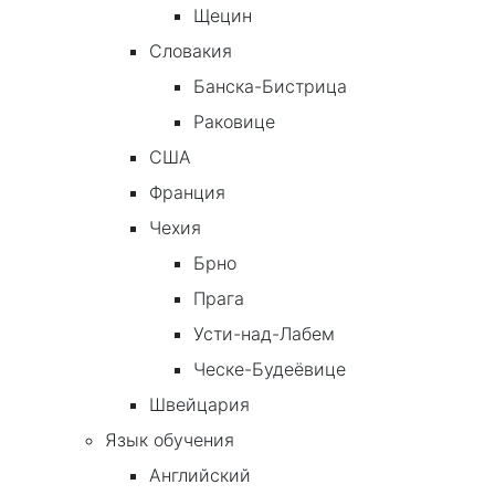
Щецин
Словакия
Банска-Бистрица
Раковице
США
Франция
Чехия
Брно
Прага
Усти-над-Лабем
Ческе-Будеёвице
Швейцария
Язык обучения
Английский