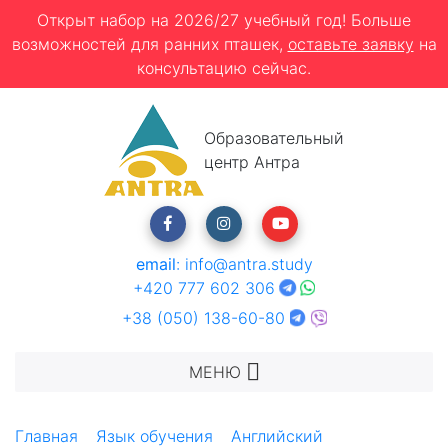
Открыт набор на 2026/27 учебный год! Больше
возможностей для ранних пташек,
оставьте заявку
на
консультацию сейчас.
Образовательный
центр Антра
email
:
info@antra.study
+420 777 602 306
+38 (050) 138-60-80
МЕНЮ
Главная
Язык обучения
Английский