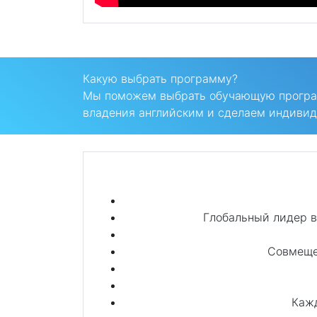
Какую выбрать программу?
Мы поможем выбрать обучающую програм
владения английским и сделаем индивид
Глобальный лидер в
Совмещен
Кажд