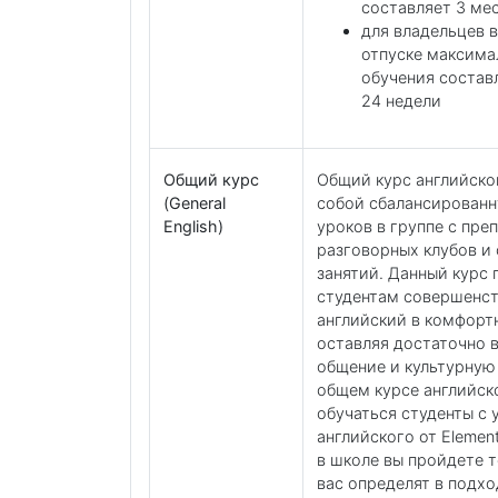
составляет 3 мес
для владельцев в
отпуске максима
обучения состав
24 недели
Общий курс
Общий курс английско
(General
собой сбалансирован
English)
уроков в группе с пре
разговорных клубов и
занятий. Данный курс 
студентам совершенс
английский в комфорт
оставляя достаточно 
общение и культурную
общем курсе английск
обучаться студенты с
английского от Elemen
в школе вы пройдете т
вас определят в подх