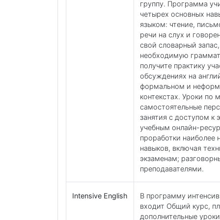
группу. Программа уч
четырех основных нав
языком: чтение, письм
речи на слух и говоре
свой словарный запас,
необходимую граммати
получите практику уча
обсуждениях на англи
формальном и нефор
контекстах. Уроки по 
самостоятельные пер
занятия с доступом к
учебным онлайн-ресур
проработки наиболее 
навыков, включая техн
экзаменам; разговорны
преподавателями.
Intensive English
В программу интенсив
входит Общий курс, п
дополнительные уроки