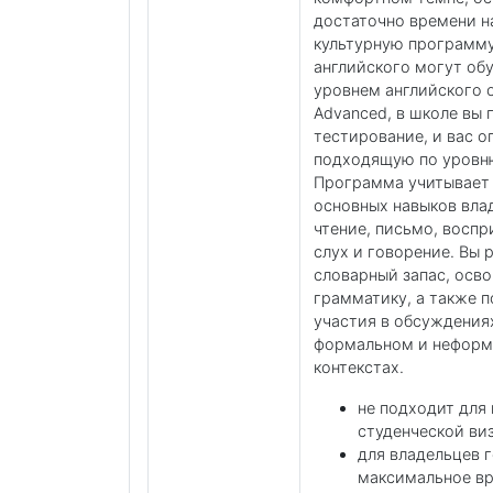
достаточно времени н
культурную программу
английского могут обу
уровнем английского о
Advanced, в школе вы 
тестирование, и вас о
подходящую по уровню
Программа учитывает 
основных навыков вла
чтение, письмо, воспр
слух и говорение. Вы
словарный запас, осв
грамматику, а также п
участия в обсуждениях
формальном и нефор
контекстах.
не подходит для
студенческой ви
для владельцев 
максимальное вр