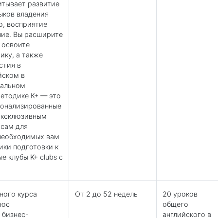
итывает развитие
ыков владения
о, восприятие
ние. Вы расширите
 освоите
ку, а также
стия в
йском в
мальном
методике К+ — это
сонализированные
 эксклюзивным
сам для
необходимых вам
ики подготовки к
е клубы K+ clubs с
ного курса
От 2 до 52 недель
20 уроков
люс
общего
 бизнес-
английского в