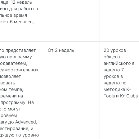
яца, 12 недель
изы для работы в
льное время
ляет 6 месяцев,
го представляет
От 2 недель
20 уроков
ную программу
общего
подавателем,
английского в
 самостоятельных
неделю 7
позволяет
уроков в
твовать
неделю по
ном темпе,
методике K+
времени на
Tools и K+ Clubs
 программу. На
ого могут
 уровнем
tary до Advanced,
естирование, и
одящую по уровню