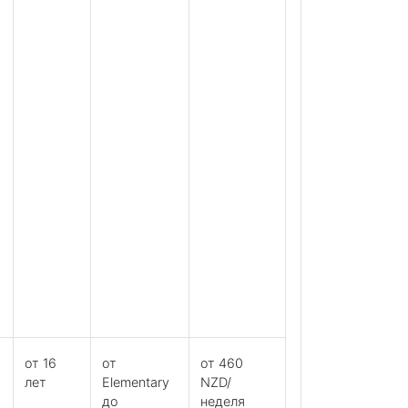
от 16
от
от 460
лет
Elementary
NZD/
до
неделя