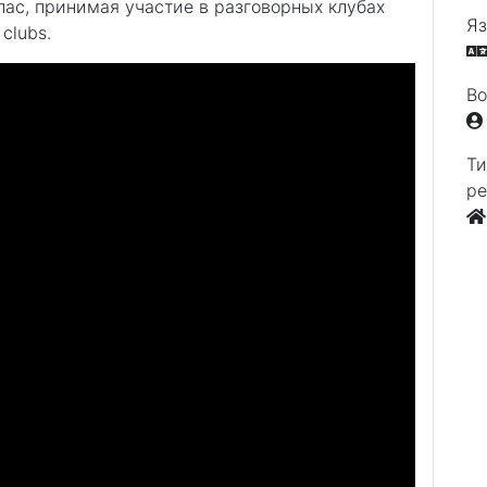
ас, принимая участие в разговорных клубах
Яз
clubs.
Во
Ти
ре