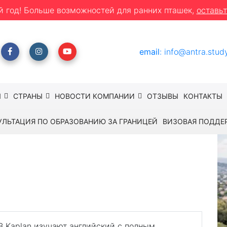
й год! Больше возможностей для ранних пташек,
оставьт
email
:
info@antra.stud
Ы
СТРАНЫ
НОВОСТИ КОМПАНИИ
ОТЗЫВЫ
КОНТАКТЫ
УЛЬТАЦИЯ ПО ОБРАЗОВАНИЮ ЗА ГРАНИЦЕЙ
ВИЗОВАЯ ПОДДЕ
Kaplan - Окленд
д
огатой историей и красивыми видами
 В Kaplan изучают английский с полным