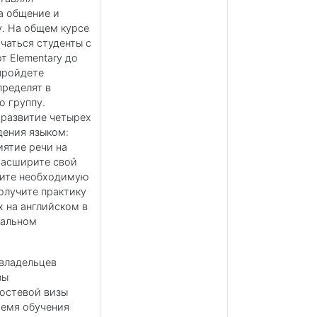
а общение и
. На общем курсе
чаться студенты с
т Elementary до
пройдете
пределят в
 группу.
развитие четырех
дения языком:
иятие речи на
 расширите свой
оите необходимую
олучите практику
 на английском в
мальном
 владельцев
зы
гостевой визы
емя обучения