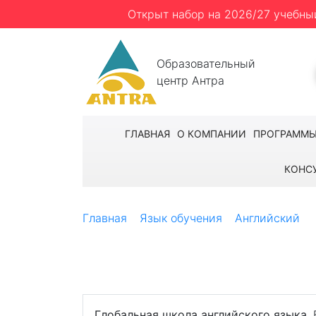
Открыт набор на 2026/27 учебны
Образовательный
центр Антра
ГЛАВНАЯ
О КОМПАНИИ
ПРОГРАММ
КОНС
Главная
Язык обучения
Английский
Kaplan — Оклен
Учеба и отдых в приморском городке с б
Глобальная школа английского языка
.