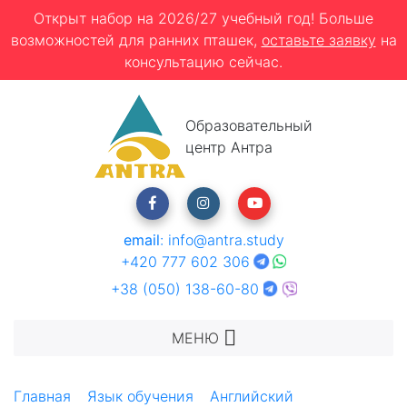
Открыт набор на 2026/27 учебный год! Больше
возможностей для ранних пташек,
оставьте заявку
на
консультацию сейчас.
Образовательный
центр Антра
email
:
info@antra.study
+420 777 602 306
+38 (050) 138-60-80
МЕНЮ
Главная
Язык обучения
Английский
TALK Форт-