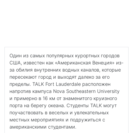
Лодердейл
TALK Форт-Лодердейл
Изучайте английский язык в одном из самых
популярных курортных городов США, известном как
"Американская Венеция"
Один из самых популярных курортных городов
США, известен как «Американская Венеция» из-
за обилия внутренних водных каналов, которые
пересекают город и выходят далеко за его
пределы. TALK Fort Lauderdale расположен
напротив кампуса Nova Southeastern University
и примерно в 16 км от знаменитого круизного
порта на берегу океана. Студенты TALK могут
поучаствовать в веселых и увлекательных
местных мероприятиях и подружиться с
американскими студентами.