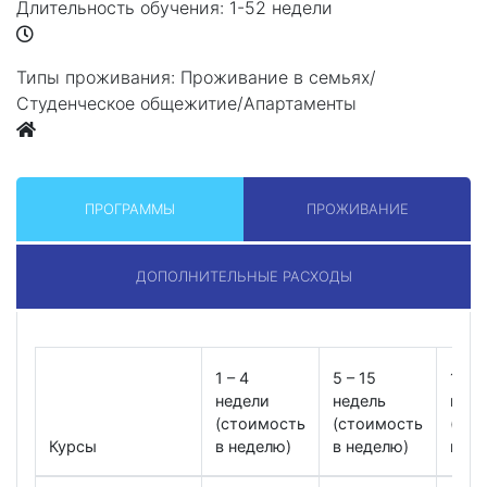
Длительность обучения:
1-52 недели
Типы проживания:
Проживание в семьях/
Студенческое общежитие/Апартаменты
ПРОГРАММЫ
ПРОЖИВАНИЕ
ДОПОЛНИТЕЛЬНЫЕ РАСХОДЫ
1 – 4
5 – 15
16 – 
недели
недель
неде
(стоимость
(стоимость
(сто
Курсы
в неделю)
в неделю)
в не